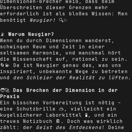
Dimensionen-Brecher weiß, dass beim
Überschreiten dieser Grenzen mehr
erforderlich ist als bloßes Wissen: Man
benötigt
Neugier!
🔍✨
📡
Warum Neugier?
Wenn du durch Dimensionen wanderst,
schwingen Raum und Zeit in einer
seltsamen Harmonie, und manchmal hört
die Wissenschaft auf, rational zu sein.
🌀💫 Da ist Neugier genau das, was uns
inspiriert, unbekannte Wege zu betreten
und
den Schleier der Realität zu lüften.
🧑‍🚀
Das Brechen der Dimension in der
Praxis
Ein bisschen Vorbereitung ist nötig –
eine Schutzbrille 🥽, vielleicht ein
kugelsicherer Laborkittel 🧪, und ein
treues Notizbuch 📔. Doch was wirklich
zählt: der
Geist des Entdeckens
! Deine